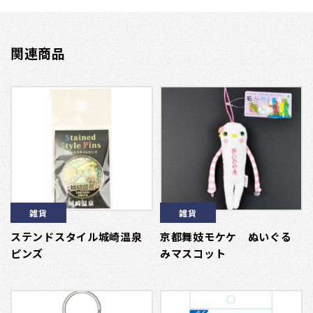
関連商品
雑貨
雑貨
ステンドスタイル城崎温泉
京都舞妓モケケ ぬいぐる
ピンズ
みマスコット