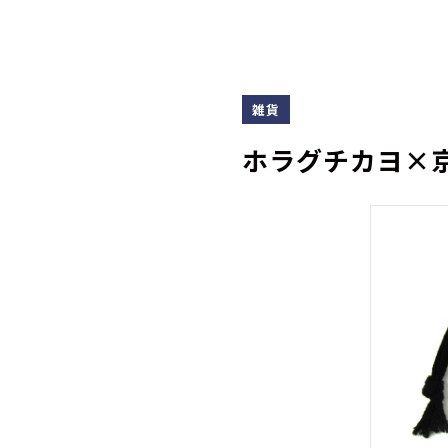
雑貨
ホラグチカヨ×京