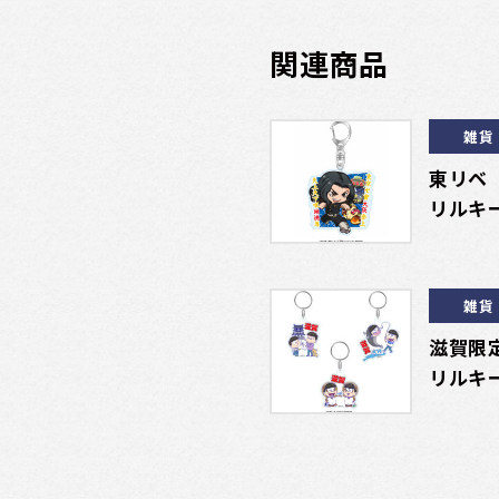
関連商品
雑貨
東リベ
リルキ
雑貨
滋賀限
リルキー