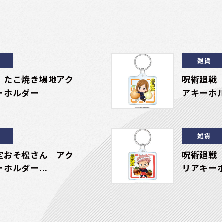
雑貨
 たこ焼き場地アク
呪術廻戦
ーホルダー
アキーホ
雑貨
定おそ松さん アク
呪術廻戦
ホルダー...
リアキー