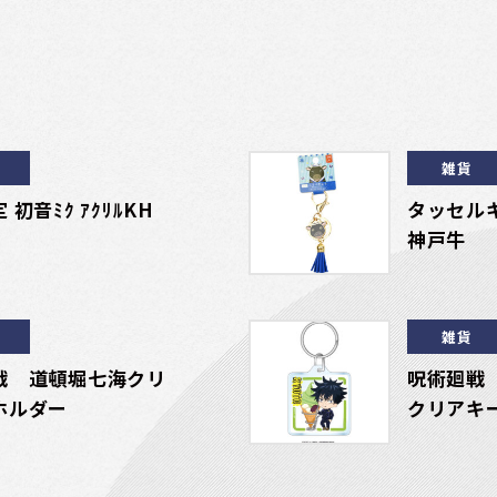
雑貨
 初音ﾐｸ ｱｸﾘﾙKH
タッセル
神戸牛
雑貨
戦 道頓堀七海クリ
呪術廻戦
ホルダー
クリアキー