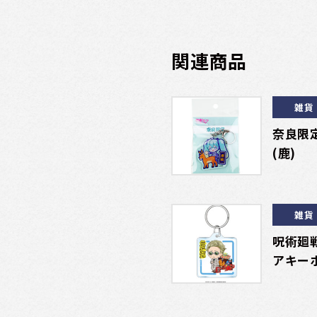
関連商品
雑貨
奈良限定
(鹿)
雑貨
呪術廻
アキー