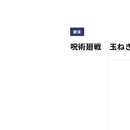
雑貨
呪術廻戦 玉ね