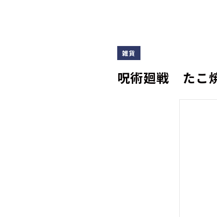
雑貨
呪術廻戦 たこ