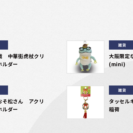
雑貨
戦 中華街虎杖クリ
大阪限定
ホルダー
(mini)
雑貨
おそ松さん アクリ
タッセル
ホルダー
稲荷