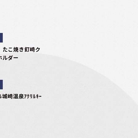
 たこ焼き釘崎ク
ホルダー
ｲﾙ城崎温泉ｱｸﾘﾙｷｰ