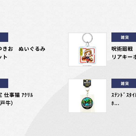
雑貨
ゆきお ぬいぐるみ
呪術廻戦
ット
リアキー
雑貨
 仕事猫 ｱｸﾘﾙ
ｽﾃﾝﾄﾞｽﾀ
神戸牛）
ﾎ...