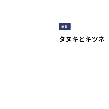
雑貨
タヌキとキツネ