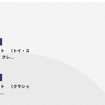
ート （トイ・ス
クレ...
ート （クラシッ
..