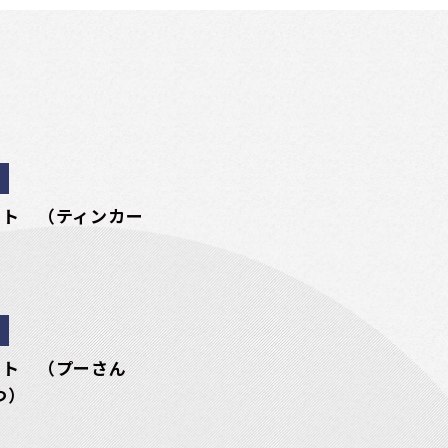
ート （ティンカー
）
ート （プーさん
つ）