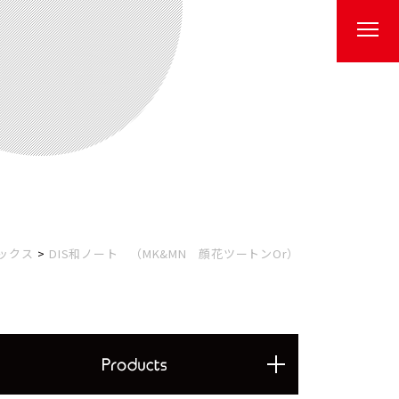
ックス
DIS和ノート （MK&MN 顔花ツートンOr）