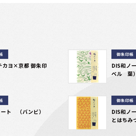
帳
御朱印帳
チカヨ×京都 御朱印
DIS和ノ
ベル 葉
帳
御朱印帳
和ノート （バンビ）
DIS和ノ
とはちみ