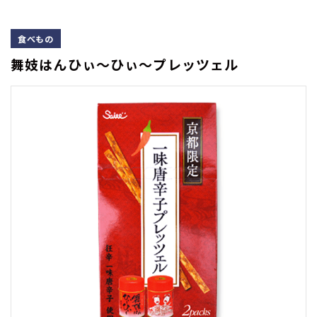
食べもの
舞妓はんひぃ～ひぃ～プレッツェル